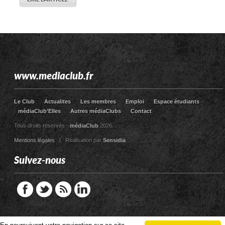
www.mediaclub.fr
Le Club
Actualites
Les membres
Emploi
Espace étudiants
médiaClub’Elles
Autres médiaClubs
Contact
Tous droits réservés -
médiaClub
2026
Mentions légales
| Réalisation par
Sensidia
Suivez-nous