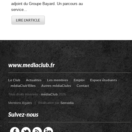
adjoint du Groupe Bayard. Un parcours au
service...
LIRE L'ARTICLE
www.mediaclub.fr
Le Club
Actualites
Les membres
Emploi
Espace étudiants
médiaClub’Elles
Autres médiaClubs
Contact
Tous droits réservés -
médiaClub
2026
Mentions légales
| Réalisation par
Sensidia
Suivez-nous