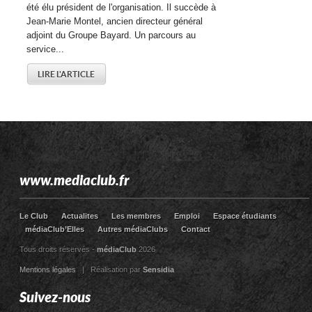
été élu président de l'organisation. Il succède à
Jean-Marie Montel, ancien directeur général
adjoint du Groupe Bayard. Un parcours au
service...
LIRE L'ARTICLE
www.mediaclub.fr
Le Club
Actualites
Les membres
Emploi
Espace étudiants
médiaClub’Elles
Autres médiaClubs
Contact
Tous droits réservés -
médiaClub
2026
Mentions légales
| Réalisation par
Sensidia
Suivez-nous