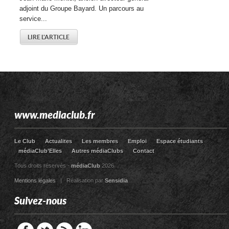
adjoint du Groupe Bayard. Un parcours au
service...
LIRE L'ARTICLE
www.mediaclub.fr
Le Club
Actualites
Les membres
Emploi
Espace étudiants
médiaClub’Elles
Autres médiaClubs
Contact
Tous droits réservés -
médiaClub
2026
Mentions légales
| Réalisation par
Sensidia
Suivez-nous