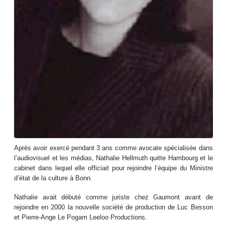
Après avoir exercé pendant 3 ans comme avocate spécialisée dans
l’audiovisuel et les médias, Nathalie Hellmuth quitte Hambourg et le
cabinet dans lequel elle officiait pour rejoindre l’équipe du Ministre
d’état de la culture à Bonn.
Nathalie avait débuté comme juriste chez Gaumont avant de
rejoindre en 2000 la nouvelle société de production de Luc Besson
et Pierre-Ange Le Pogam Leeloo Productions.