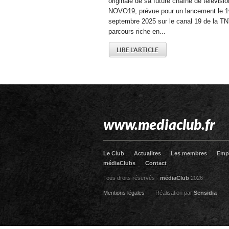
originale de sa future chaîne de télévisio
NOVO19, prévue pour un lancement le 1
septembre 2025 sur le canal 19 de la TN
parcours riche en...
LIRE L'ARTICLE
www.mediaclub.fr
Le Club
Actualites
Les membres
Emp
médiaClubs
Contact
Tous droits réservés -
médiaClub
2026
Mentions légales
| Réalisation par
Sensidia