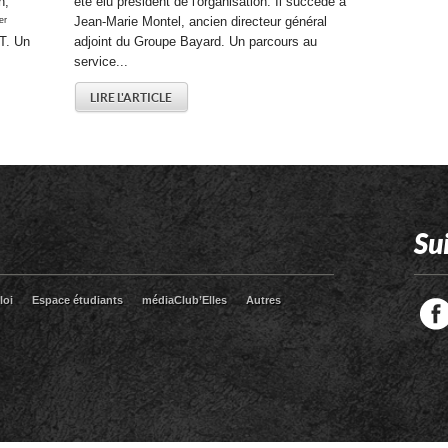
n,
été élu président de l'organisation. Il succède à
ᵉʳ
Jean-Marie Montel, ancien directeur général
T. Un
adjoint du Groupe Bayard. Un parcours au
service...
LIRE L'ARTICLE
Su
loi
Espace étudiants
médiaClub’Elles
Autres
Facebook
Twitter
RSS
LinkedIn