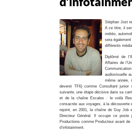
d’infotainme
Stéphan Jost r
A ce titre, il 
météo, automobi
sera également 
différents médi
Diplômé de l’I
Affaires de l’U
Communication
audiovisuelle a
même année, il 
devenir TF6) comme Consultant junior s
suivante, une étape décisive dans sa carr
et de la chaîne Escales : le voilà Re
consacrée aux voyages, à la découverte et
rejoint, en 2001, la chaîne de Guy Job
Directeur Général. Il occupe ce poste 
Productions comme Producteur avant de 
d’infotainment.