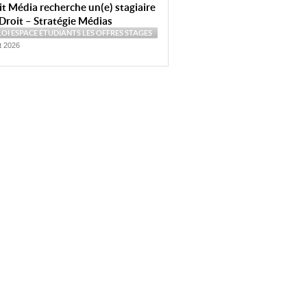
t Média recherche un(e) stagiaire
Droit – Stratégie Médias
LOI
ESPACE ÉTUDIANTS
LES OFFRES
STAGES
et 2026