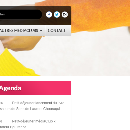
AUTRES MÉDIACLUBS
CONTACT
Petit-déjeuner lancement du livre
26
sseurs de Sens de Laurent Chouraqui
Petit-déjeuner médiaClub x
26
rateur BpiFrance