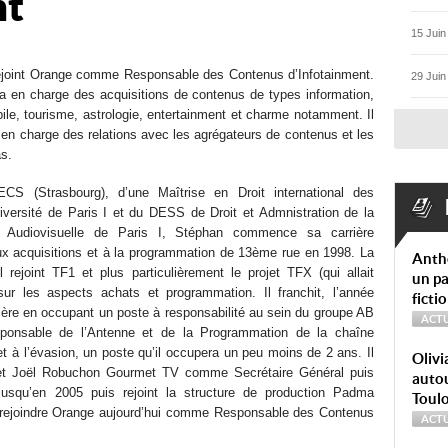
nt
15 Juin
ejoint Orange comme Responsable des Contenus d’Infotainment.
29 Juin
sera en charge des acquisitions de contenus de types information,
le, tourisme, astrologie, entertainment et charme notamment. Il
en charge des relations avec les agrégateurs de contenus et les
as.
ECS (Strasbourg), d’une Maîtrise en Droit international des
niversité de Paris I et du DESS de Droit et Admnistration de la
 Audiovisuelle de Paris I, Stéphan commence sa carrière
ux acquisitions et à la programmation de 13ème rue en 1998. La
Anth
rejoint TF1 et plus particulièrement le projet TFX (qui allait
un pa
ur les aspects achats et programmation. Il franchit, l’année
ficti
ière en occupant un poste à responsabilité au sein du groupe AB
ACTU
sponsable de l’Antenne et de la Programmation de la chaîne
 à l’évasion, un poste qu’il occupera un peu moins de 2 ans. Il
Olivi
 et Joël Robuchon Gourmet TV comme Secrétaire Général puis
autou
jusqu’en 2005 puis rejoint la structure de production Padma
Toul
rejoindre Orange aujourd’hui comme Responsable des Contenus
ACTU