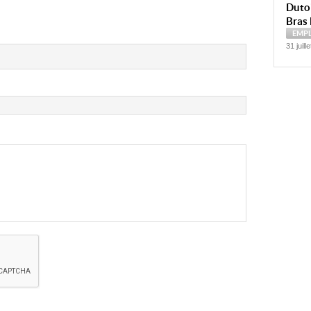
Dutoi
Bras 
EMP
31 juill