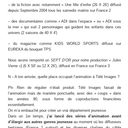
–
de la fiction avec notamment « Une fille d’enfer (26 X 26′) diffusé
depuis Septembre 2004 tous les samedis matins sur France 2
–
des documentaires comme « ADI dans l’espace » ou « ADI sous
la mer » qui suit 2 personnages qui guident les enfants dans ces
univers (2 saisons de 40 X 4′)
–
du magazine comme KIDS WORLD SPORTS diffusé sur
EUREKA du bouquet TPS
Nous avons remporté un
SEPT D’OR pour notre production « Jules
Verne »
} (6 X 50′ ou 12 X 26′), diffusé en France sur France 3
N – A ton arrivée, quelle place occupait l’animation à Télé Images ?
Ph- Rien de régulier n’était produit. Télé Images faisait de
l’animation mais de manière ponctuelle, avec des « coups » dans
les années 90, sous forme de coproductions financières
essentiellement.
On m’a embauché pour créer un vrai département jeunesse.
Dans un 1er temps,
j’ai lancé des séries d’animation avant
d’élargir aux autres genres jeunesse
au moment où les diffuseurs
hertziens (France 2 surtout) et les diverses chaînes du câble