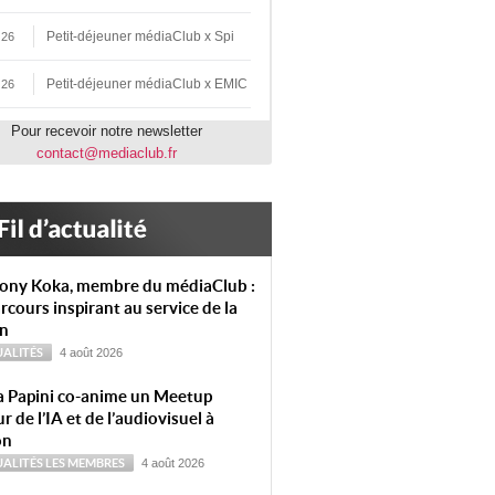
Petit-déjeuner médiaClub x Spi
 26
Petit-déjeuner médiaClub x EMIC
 26
Pour recevoir notre newsletter
contact@mediaclub.fr
ony Koka, membre du médiaClub :
rcours inspirant au service de la
on
ALITÉS
4 août 2026
a Papini co-anime un Meetup
r de l’IA et de l’audiovisuel à
on
ALITÉS
LES MEMBRES
4 août 2026