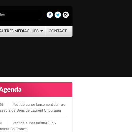
AUTRES MÉDIACLUBS
CONTACT
Petit-déjeuner lancement du livre
26
sseurs de Sens de Laurent Chouraqui
Petit-déjeuner médiaClub x
26
rateur BpiFrance