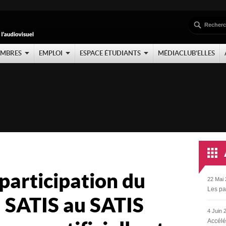
EMBRES
EMPLOI
ESPACE ÉTUDIANTS
MÉDIACLUB’ELLES
 participation du
22 Mai 
Les pa
 SATIS au SATIS
4 Juin 
Accélé