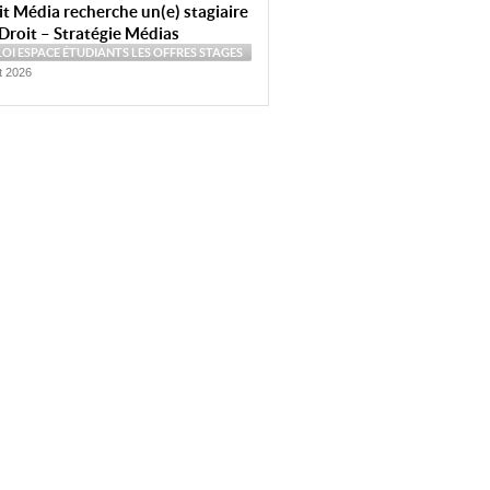
t Média recherche un(e) stagiaire
Droit – Stratégie Médias
LOI
ESPACE ÉTUDIANTS
LES OFFRES
STAGES
et 2026