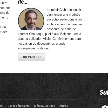
de...
lub et
ance ont
Le médiaClub a le plaisir
nels de
d’annoncer une matinée
cinéma
exceptionnelle consacrée
it-
au lancement du livre Les
s du
passeurs de sens de
t des
Laurent Chouraqui, publié aux Éditions Leduc
dans la collection Alisio. Cet événement sera
l’occasion de découvrir les grands
enseignements de cet...
LIRE L'ARTICLE
Su
loi
Espace étudiants
médiaClub’Elles
Autres
Facebook
Twitter
RSS
LinkedIn