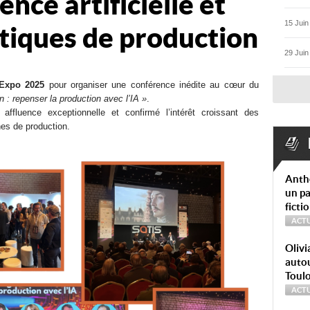
ence artificielle et
15 Juin
tiques de production
29 Juin
Expo 2025
pour organiser une conférence inédite au cœur du
n : repenser la production avec l’IA »
.
 affluence exceptionnelle et confirmé l’intérêt croissant des
es de production.
Anth
un pa
ficti
ACTU
Olivi
autou
Toul
ACTU