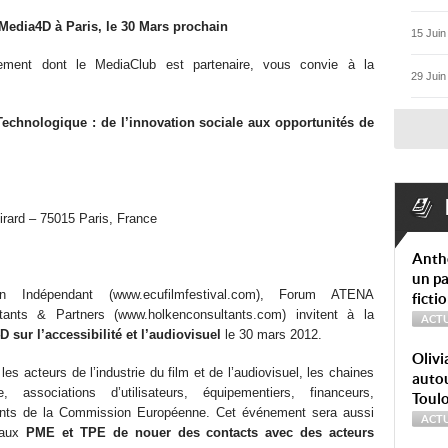
dia4D à Paris, le 30 Mars prochain
15 Juin
ment dont le MediaClub est partenaire, vous convie à la
29 Juin
Technologique : de l’innovation sociale aux opportunités de
irard – 75015 Paris, France
Anth
un pa
n Indépendant (www.ecufilmfestival.com), Forum ATENA
ficti
ants & Partners (www.holkenconsultants.com) invitent à la
ACTU
sur l’accessibilité et l’audiovisuel
le 30 mars 2012.
Olivi
es acteurs de l’industrie du film et de l’audiovisuel, les chaines
autou
e, associations d’utilisateurs, équipementiers, financeurs,
Toul
entants de la Commission Européenne. Cet événement sera aussi
ACTU
t aux
PME et TPE de nouer des contacts avec des acteurs