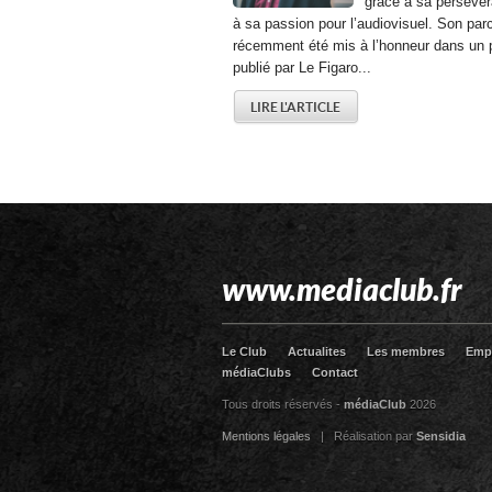
grâce à sa persévér
à sa passion pour l’audiovisuel. Son par
récemment été mis à l’honneur dans un p
publié par Le Figaro...
LIRE L'ARTICLE
www.mediaclub.fr
Le Club
Actualites
Les membres
Emp
médiaClubs
Contact
Tous droits réservés -
médiaClub
2026
Mentions légales
| Réalisation par
Sensidia