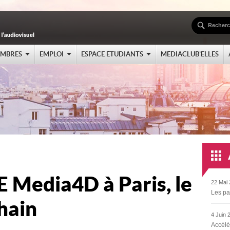
EMBRES
EMPLOI
ESPACE ÉTUDIANTS
MÉDIACLUB’ELLES
Media4D à Paris, le
22 Mai 
Les pa
hain
4 Juin 
Accélé