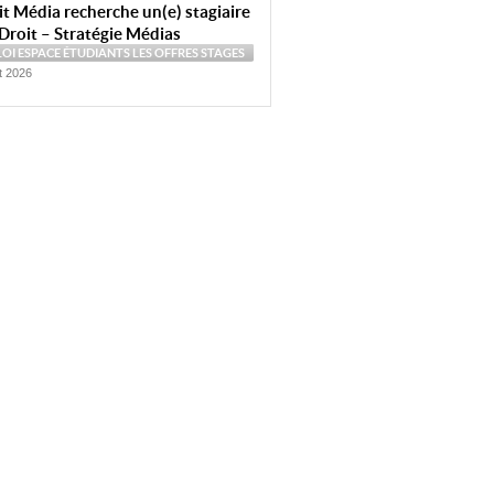
t Média recherche un(e) stagiaire
Droit – Stratégie Médias
LOI
ESPACE ÉTUDIANTS
LES OFFRES
STAGES
et 2026