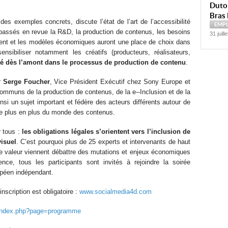
Dutoi
Bras 
des exemples concrets, discute l’état de l’art de l’accessibilité
EMP
 passés en revue la R&D, la production de contenus, les besoins
31 juill
ent et les modèles économiques auront une place de choix dans
sibiliser notamment les créatifs (producteurs, réalisateurs,
lité dès l’amont dans le processus de production de contenu
.
r
Serge Foucher
, Vice Président Exécutif chez Sony Europe et
 communs de la production de contenus, de la e-­‐Inclusion et de la
ainsi un sujet important et fédère des acteurs différents autour de
e de plus en plus du monde des contenus.
r tous :
les obligations légales s’orientent vers l’inclusion de
isuel
. C’est pourquoi plus de 25 experts et intervenants de haut
e valeur viennent débattre des mutations et enjeux économiques
nce, tous les participants sont invités à rejoindre la soirée
péen indépendant.
inscription est obligatoire :
www.socialmedia4d.com
index.php?page=programme