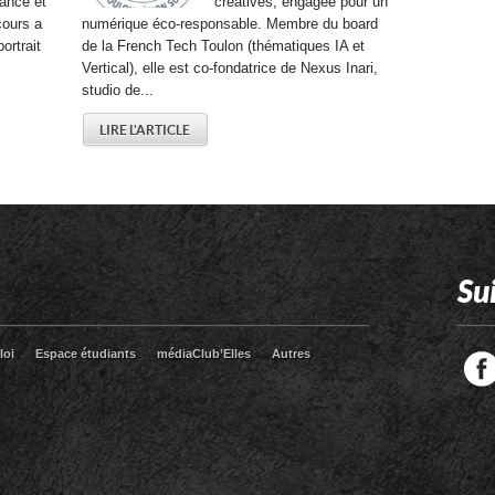
ance et
créatives, engagée pour un
cours a
numérique éco-responsable. Membre du board
ortrait
de la French Tech Toulon (thématiques IA et
Vertical), elle est co-fondatrice de Nexus Inari,
studio de...
LIRE L'ARTICLE
Su
loi
Espace étudiants
médiaClub’Elles
Autres
Facebook
Twitter
RSS
LinkedIn