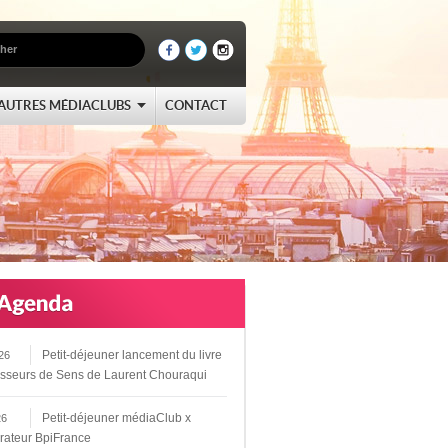
AUTRES MÉDIACLUBS
CONTACT
Petit-déjeuner lancement du livre
26
sseurs de Sens de Laurent Chouraqui
Petit-déjeuner médiaClub x
26
rateur BpiFrance