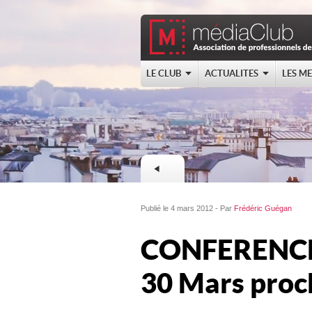
LE CLUB
ACTUALITES
LES M
Publié le 4 mars 2012 - Par
Frédéric Guégan
CONFERENCE 
30 Mars proc