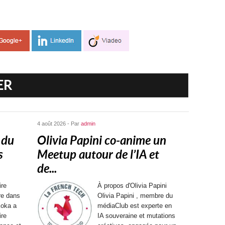
ER
4 août 2026 - Par
admin
 du
Olivia Papini co-anime un
s
Meetup autour de l’IA et
de...
ire
À propos d'Olivia Papini
ère dans
Olivia Papini , membre du
Koka a
médiaClub est experte en
ire
IA souveraine et mutations