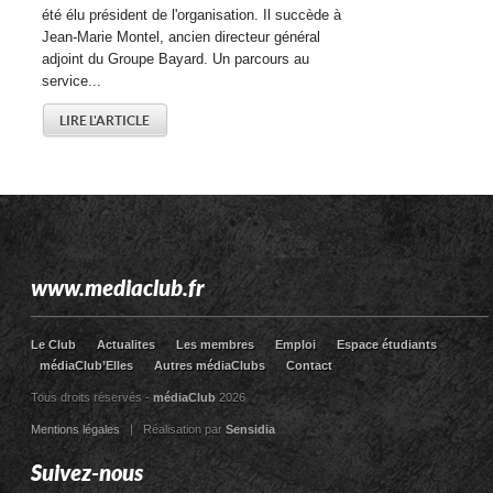
été élu président de l'organisation. Il succède à
Jean-Marie Montel, ancien directeur général
adjoint du Groupe Bayard. Un parcours au
service...
LIRE L'ARTICLE
www.mediaclub.fr
Le Club
Actualites
Les membres
Emploi
Espace étudiants
médiaClub’Elles
Autres médiaClubs
Contact
Tous droits réservés -
médiaClub
2026
Mentions légales
| Réalisation par
Sensidia
Suivez-nous