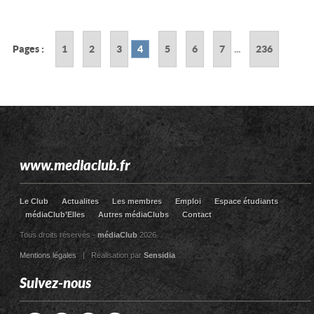
Pages :
1
2
3
4
5
6
7
...
236
www.mediaclub.fr
Le Club
Actualites
Les membres
Emploi
Espace étudiants
médiaClub’Elles
Autres médiaClubs
Contact
Tous droits réservés -
médiaClub
2026
Mentions légales
| Réalisation par
Sensidia
Suivez-nous