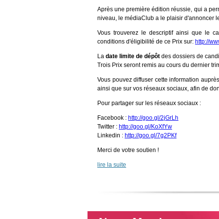
Après une première édition réussie, qui a permi
niveau, le médiaClub a le plaisir d'annoncer 
Vous trouverez le descriptif ainsi que le cal
conditions d'éligibilité de ce Prix sur:
http://w
La
date limite de dépôt
des dossiers de candi
Trois Prix seront remis au cours du dernier tr
Vous pouvez diffuser cette information auprès 
ainsi que sur vos réseaux sociaux, afin de donn
Pour partager sur les réseaux sociaux :
Facebook :
http://goo.gl/2jGrLh
Twitter :
http://goo.gl/KoXfYw
Linkedin :
http://goo.gl/7g2PKf
Merci de votre soutien !
lire la suite