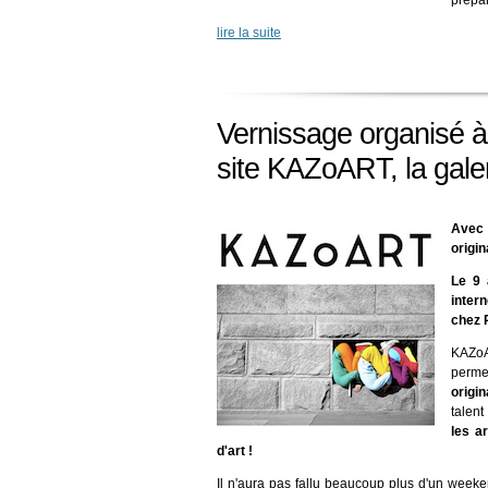
prépar
lire la suite
Vernissage organisé à
site KAZoART, la galer
Avec
origin
Le 9 
inter
chez 
KAZo
perme
origin
talent
les a
d'art !
Il n'aura pas fallu beaucoup plus d'un weeke