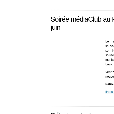
Soirée médiaClub au P
juin
Le
sa
so
son l
soirée
multic
Lovich
Venez 
nouvel
Patio
lire la