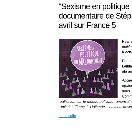
"Sexisme en politique 
documentaire de Stéph
avril sur France 5
Réali
politi
à 22h
Produ
Leibl
été pr
Ancie
égale
dans
Commu
réalisation sur le monde politique, américai
s'intitulait "François Hollande : comment deven
lire la suite