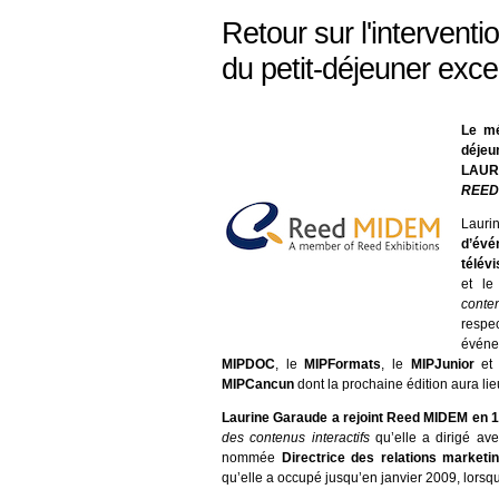
Retour sur l'intervent
du petit-déjeuner exc
Le mé
déjeu
LAUR
REED
Laur
d’évé
télév
et l
conte
respec
événe
MIPDOC
, le
MIPFormats
, le
MIPJunior
et 
MIPCancun
dont la prochaine édition aura l
Laurine Garaude a rejoint Reed MIDEM en 1
des contenus interactifs
qu’elle a dirigé av
nommée
Directrice des relations marketin
qu’elle a occupé jusqu’en janvier 2009, lors