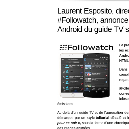
Laurent Esposito, dire
#Followatch, annonce 
Android du guide TV s
Le pr
les é
Andro
HTML5
Dans 
comp
regard
#Fol
conve
télés
émissions.
Au-delà d’un guide TV et de l’agrégation de
démarque par un
style éditorial décalé et i
pour ce soir »,
sous la forme d’une chronique
des images animées.