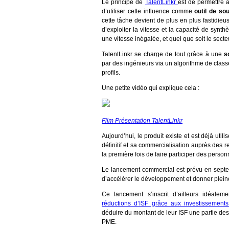
Le principe de
TalentLinkr
est de permettre 
d’utiliser cette influence comme
outil de so
cette tâche devient de plus en plus fastidie
d’exploiter la vitesse et la capacité de synth
une vitesse inégalée, et quel que soit le secteu
TalentLinkr se charge de tout grâce à une
s
par des ingénieurs via un algorithme de clas
profils.
Une petite vidéo qui explique cela :
Film Présentation TalentLinkr
Aujourd’hui, le produit existe et est déjà ut
définitif et sa commercialisation auprès des
r
la première fois de faire participer des person
Le lancement commercial est prévu en sep
d’accélérer le développement et donner pleine
Ce lancement s’inscrit d’ailleurs idéalem
réductions d’ISF grâce aux investissemen
déduire du montant de leur ISF une partie des 
PME.