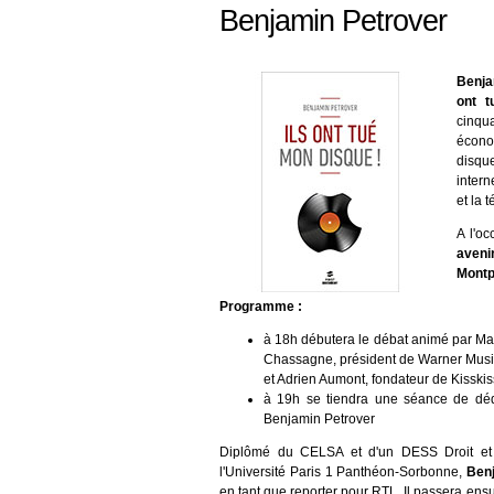
Benjamin Petrover
Benja
ont t
cinqu
économ
disque
intern
et la 
A l'oc
aven
Montp
Programme :
à 18h débutera le débat animé par Marj
Chassagne, président de Warner Musiq
et Adrien Aumont, fondateur de Kisski
à 19h se tiendra une séance de dédi
Benjamin Petrover
Diplômé du CELSA et d'un DESS Droit et A
l'Université Paris 1 Panthéon-Sorbonne,
Ben
en tant que reporter pour RTL. Il passera ens