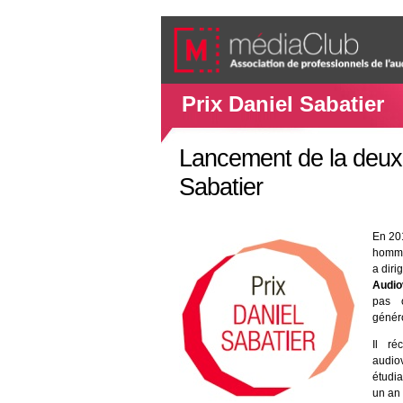
Prix Daniel Sabatier
Lancement de la deuxi
Sabatier
En 20
homma
a diri
Audiov
pas o
généro
Il r
audio
étudi
un an