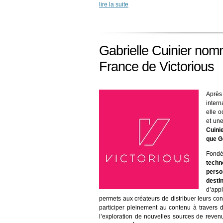
lire la suite
Gabrielle Cuinier no
France de Victorious
Aprè
inter
elle o
et un
Cuinie
que G
Fon
techn
pers
desti
d’appl
permets aux créateurs de distribuer leurs c
participer pleinement au contenu à travers d
l’exploration de nouvelles sources de reven