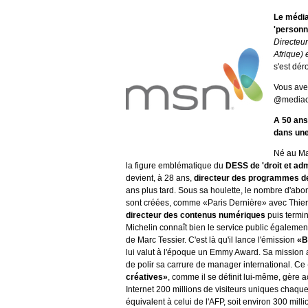
Le média
'personn
Directeu
Afrique) 
s'est dér
Vous ave
@mediac
A 50 ans
dans une
Né au Mal
la figure emblématique du
DESS de 'droit et adm
devient, à 28 ans,
directeur des programmes d
ans plus tard. Sous sa houlette, le nombre d'abo
sont créées, comme «Paris Dernière» avec Thierry
directeur des contenus numériques
puis term
Michelin connaît bien le service public égalemen
de Marc Tessier. C'est là qu'il lance l'émission
«B
lui valut à l'époque un Emmy Award. Sa mission a
de polir sa carrure de manager international. Ce
créatives»
, comme il se définit lui-même, gère 
Internet 200 millions de visiteurs uniques chaque 
équivalent à celui de l'AFP, soit environ 300 milli