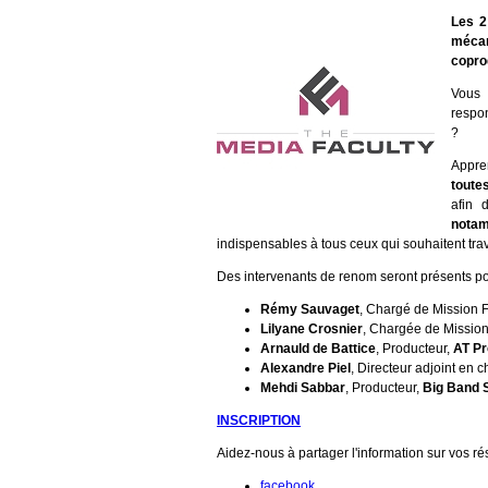
Les 2
mécan
copro
Vous
respon
?
Appre
toute
afin
notam
indispensables à tous ceux qui souhaitent trava
Des intervenants de renom seront présents pour
Rémy Sauvaget
, Chargé de Mission Fi
Lilyane Crosnier
, Chargée de Mission
Arnauld de Battice
, Producteur,
AT Pr
Alexandre Piel
, Directeur adjoint en ch
Mehdi Sabbar
, Producteur,
Big Band 
INSCRIPTION
Aidez-nous à partager l'information sur vos ré
facebook