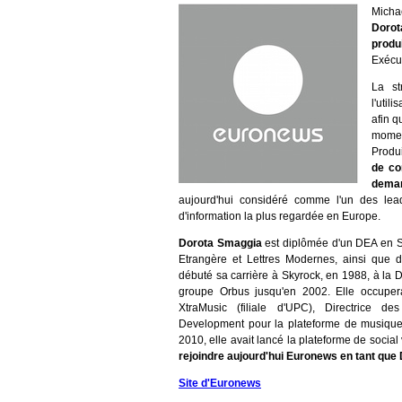
Michae
Dorot
produ
Exécut
La st
l'util
afin q
momen
Produi
de co
deman
aujourd'hui considéré comme l'un des lea
d'information la plus regardée en Europe.
Dorota Smaggia
est diplômée d'un DEA en S
Etrangère et Lettres Modernes, ainsi que 
débuté sa carrière à Skyrock, en 1988, à la D
groupe Orbus jusqu'en 2002. Elle occupera
XtraMusic (filiale d'UPC), Directrice 
Development pour la plateforme de musiqu
2010, elle avait lancé la plateforme de social
rejoindre aujourd'hui Euronews en tant que 
Site d'Euronews