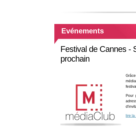
Evénements
Festival de Cannes - 
prochain
Grâce
média
festiv
Pour 
adre
d'invi
lire la