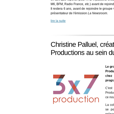
M6, BFM, Radio France, etc.) avant de rejoind
Il restera 6 ans, avant de rejoindre le groupe
présentateur de l'émission
La Newsroom
.
lire la suite
Christine Palluel, créa
Productions au sein d
Le gro
Produ
chez
progr
C'est
Produc
ce no
La co
se po