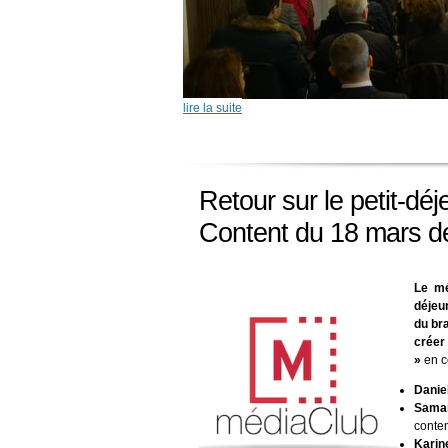
lire la suite
Retour sur le petit-dé
Content du 18 mars de
Le mé
déjeun
du br
créer
»
en c
Danie
Sama
conten
Karin