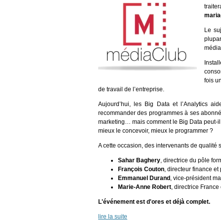
traite
maria
Le su
plupa
média
Instal
consom
fois u
de travail de l’entreprise.
Aujourd’hui, les Big Data et l’Analytics ai
recommander des programmes à ses abonnés e
marketing… mais comment le Big Data peut-il o
mieux le concevoir, mieux le programmer ?
A cette occasion, des intervenants de qualité 
Sahar Baghery
, directrice du pôle f
François Couton
, directeur finance e
Emmanuel Durand
, vice-président m
Marie-Anne Robert
, directrice France
L'événement est d'ores et déjà complet.
lire la suite