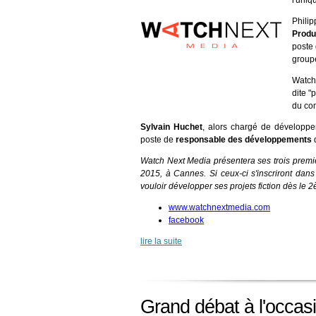
l'uniq
Phili
Produ
poste
group
Watch
dite "
du co
Sylvain Huchet
, alors chargé de développ
poste de
responsable des développements
d
Watch Next Media présentera ses trois premie
2015, à Cannes. Si ceux-ci s'inscriront dans
vouloir développer ses projets fiction dès le
www.watchnextmedia.com
facebook
lire la suite
Grand débat à l'occasio