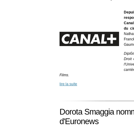
Depu
respo
Canal 
du ci
Natha
Franc
Gaumo
Diplô
Droit
l'Uni
carriè
Films.
lire la suite
Dorota Smaggia nommé
d'Euronews