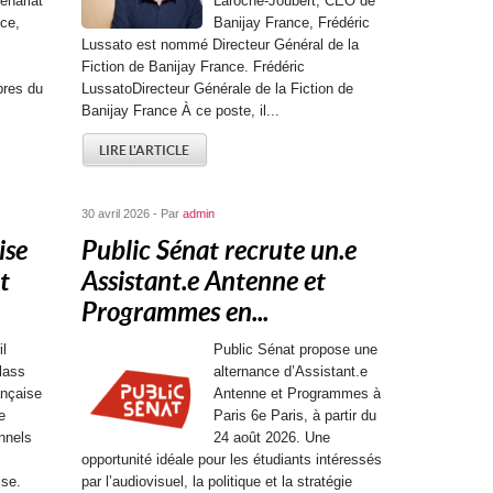
enariat
Laroche-Joubert, CEO de
ce,
Banijay France, Frédéric
Lussato est nommé Directeur Général de la
Fiction de Banijay France. Frédéric
res du
LussatoDirecteur Générale de la Fiction de
Banijay France À ce poste, il...
LIRE L'ARTICLE
30 avril 2026 - Par
admin
ise
Public Sénat recrute un.e
t
Assistant.e Antenne et
Programmes en...
il
Public Sénat propose une
lass
alternance d’Assistant.e
ançaise
Antenne et Programmes à
e
Paris 6e Paris, à partir du
nnels
24 août 2026. Une
opportunité idéale pour les étudiants intéressés
ise.
par l’audiovisuel, la politique et la stratégie