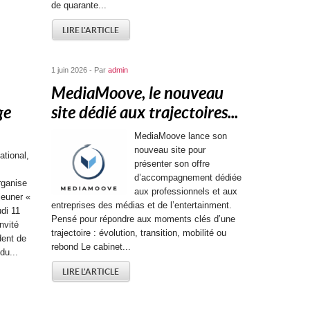
de quarante...
LIRE L'ARTICLE
1 juin 2026 - Par
admin
MediaMoove, le nouveau
ge
site dédié aux trajectoires...
MediaMoove lance son
nouveau site pour
ational,
présenter son offre
d’accompagnement dédiée
rganise
aux professionnels et aux
jeuner «
entreprises des médias et de l’entertainment.
udi 11
Pensé pour répondre aux moments clés d’une
nvité
trajectoire : évolution, transition, mobilité ou
dent de
rebond Le cabinet...
du...
LIRE L'ARTICLE