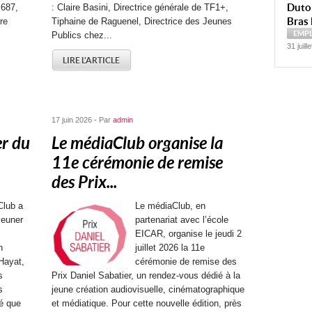
Dutoi
 687,
: Claire Basini, Directrice générale de TF1+,
Bras 
re
Tiphaine de Raguenel, Directrice des Jeunes
EMP
Publics chez...
31 juill
LIRE L'ARTICLE
17 juin 2026 - Par
admin
er du
Le médiaClub organise la
11e cérémonie de remise
des Prix...
Club a
Le médiaClub, en
jeuner
partenariat avec l’école
EICAR, organise le jeudi 2
n
juillet 2026 la 11e
Hayat,
cérémonie de remise des
s
Prix Daniel Sabatier, un rendez-vous dédié à la
s
jeune création audiovisuelle, cinématographique
é que
et médiatique. Pour cette nouvelle édition, près