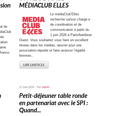
sion
MÉDIACLUB ELLES
Le médiaClub’Elles
recherche sa/son chargé.e
de coordination et de
al de
communication à partir du
diaClub
1 juin 2026 à Paris/banlieue
rée
Ouest. Vous souhaitez vous faire un excellent
ation
réseau dans les médias, œuvrer pour une
aine
association réputée et faire avancer l’égalité
ifrance,
femmes...
LIRE L'ARTICLE
11 mai 2026 - Par
admin
n
Petit-déjeuner table ronde
en partenariat avec le SPI :
Quand...