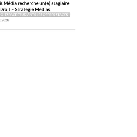
t Média recherche un(e) stagiaire
Droit – Stratégie Médias
LOI
ESPACE ÉTUDIANTS
LES OFFRES
STAGES
et 2026