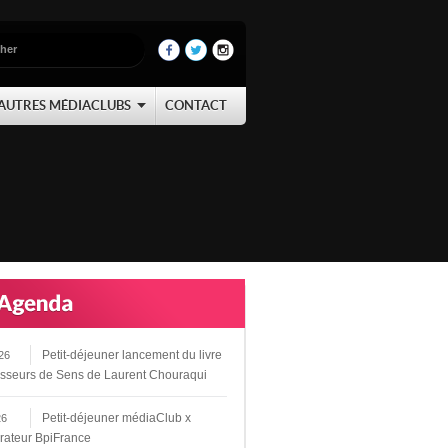
AUTRES MÉDIACLUBS
CONTACT
Petit-déjeuner lancement du livre
26
sseurs de Sens de Laurent Chouraqui
Petit-déjeuner médiaClub x
26
rateur BpiFrance