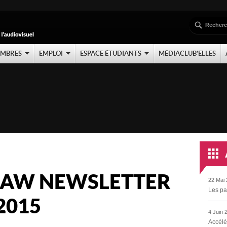
EMBRES
EMPLOI
ESPACE ÉTUDIANTS
MÉDIACLUB’ELLES
LAW NEWSLETTER
22 Mai 
Les pa
2015
4 Juin 
Accélé