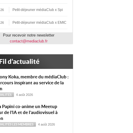
Petit-déjeuner médiaClub x Spi
 26
Petit-déjeuner médiaClub x EMIC
 26
Pour recevoir notre newsletter
contact@mediaclub.fr
ony Koka, membre du médiaClub :
rcours inspirant au service de la
on
ALITÉS
4 août 2026
a Papini co-anime un Meetup
r de l’IA et de l’audiovisuel à
on
ALITÉS
LES MEMBRES
4 août 2026