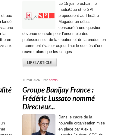
Le 15 juin prochain, le
u
médiaClub et le SPI
 et aux
proposeront au Théâtre
a lancé
Mogador un débat
 via une
consacré à une question
 la
devenue centrale pour l’ensemble des
ttre en
professionnels de la création et de la production
ouveaux
: comment évaluer aujourd’hui le succès d’une
œuvre, alors que les usages...
LIRE L'ARTICLE
11 mai 2026 - Par
admin
lité
Groupe Banijay France :
Frédéric Lussato nommé
Directeur...
Dans le cadre de la
 un
nouvelle organisation mise
ner
en place par Alexia