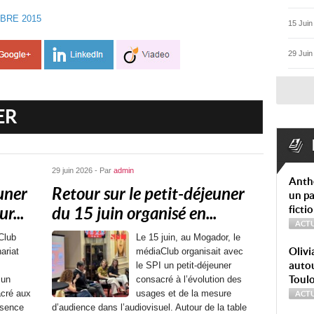
BRE 2015
15 Juin
29 Juin
ER
29 juin 2026 - Par
admin
Anth
uner
Retour sur le petit-déjeuner
un pa
ficti
r...
du 15 juin organisé en...
ACTU
Club
Le 15 juin, au Mogador, le
Olivi
ariat
médiaClub organisait avec
autou
le SPI un petit-déjeuner
Toul
 un
consacré à l’évolution des
acré aux
usages et de la mesure
ACTU
ésence
d’audience dans l’audiovisuel. Autour de la table