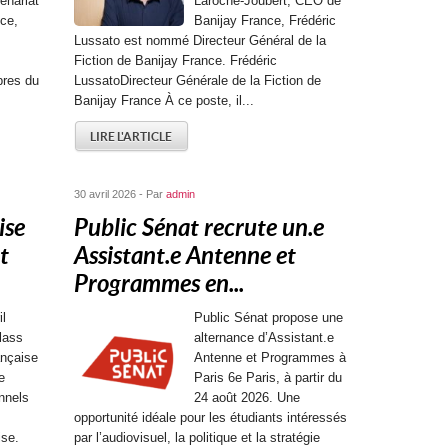
enariat
Laroche-Joubert, CEO de
ce,
Banijay France, Frédéric
Lussato est nommé Directeur Général de la
Fiction de Banijay France. Frédéric
res du
LussatoDirecteur Générale de la Fiction de
Banijay France À ce poste, il...
LIRE L'ARTICLE
30 avril 2026 - Par
admin
ise
Public Sénat recrute un.e
t
Assistant.e Antenne et
Programmes en...
il
Public Sénat propose une
lass
alternance d’Assistant.e
ançaise
Antenne et Programmes à
e
Paris 6e Paris, à partir du
nnels
24 août 2026. Une
opportunité idéale pour les étudiants intéressés
ise.
par l’audiovisuel, la politique et la stratégie