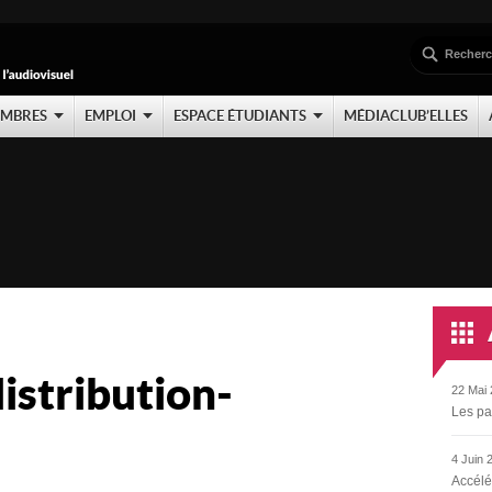
EMBRES
EMPLOI
ESPACE ÉTUDIANTS
MÉDIACLUB’ELLES
stribution-
22 Mai 
Les pa
4 Juin 
Accélé