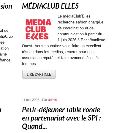
sion
MÉDIACLUB ELLES
Le médiaClub’Elles
recherche sa/son chargé.e
de coordination et de
al de
communication à partir du
diaClub
1 juin 2026 à Paris/banlieue
rée
Ouest. Vous souhaitez vous faire un excellent
ation
réseau dans les médias, œuvrer pour une
aine
association réputée et faire avancer l’égalité
ifrance,
femmes...
LIRE L'ARTICLE
11 mai 2026 - Par
admin
n
Petit-déjeuner table ronde
en partenariat avec le SPI :
Quand...