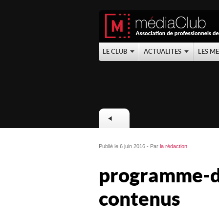
LE CLUB
ACTUALITES
LES M
Publié le 6 juin 2016 - Par
la rédaction
programme-di
contenus