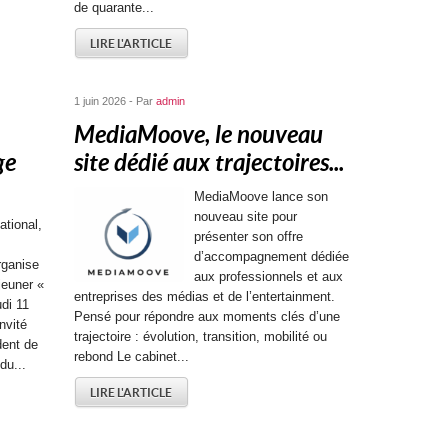
de quarante...
LIRE L'ARTICLE
1 juin 2026 - Par
admin
MediaMoove, le nouveau
ge
site dédié aux trajectoires...
MediaMoove lance son
nouveau site pour
ational,
présenter son offre
d’accompagnement dédiée
rganise
aux professionnels et aux
jeuner «
entreprises des médias et de l’entertainment.
udi 11
Pensé pour répondre aux moments clés d’une
nvité
trajectoire : évolution, transition, mobilité ou
dent de
rebond Le cabinet...
du...
LIRE L'ARTICLE