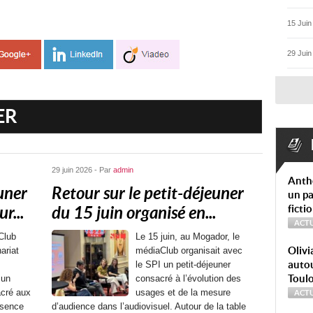
15 Juin
29 Juin
ER
29 juin 2026 - Par
admin
Anth
uner
Retour sur le petit-déjeuner
un pa
ficti
r...
du 15 juin organisé en...
ACTU
Club
Le 15 juin, au Mogador, le
Olivi
ariat
médiaClub organisait avec
autou
le SPI un petit-déjeuner
Toul
 un
consacré à l’évolution des
acré aux
usages et de la mesure
ACTU
ésence
d’audience dans l’audiovisuel. Autour de la table