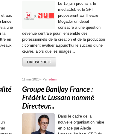
Le 15 juin prochain, le
u
médiaClub et le SPI
 et aux
proposeront au Théâtre
a lancé
Mogador un débat
 via une
consacré à une question
 la
devenue centrale pour l’ensemble des
ttre en
professionnels de la création et de la production
ouveaux
: comment évaluer aujourd’hui le succès d’une
œuvre, alors que les usages...
LIRE L'ARTICLE
11 mai 2026 - Par
admin
lité
Groupe Banijay France :
Frédéric Lussato nommé
Directeur...
Dans le cadre de la
 un
nouvelle organisation mise
ner
en place par Alexia