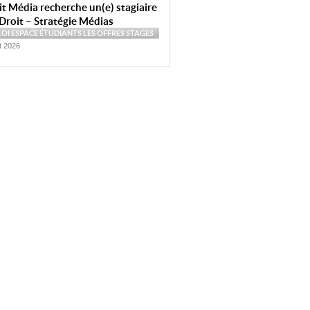
t Média recherche un(e) stagiaire
Droit – Stratégie Médias
LOI
ESPACE ÉTUDIANTS
LES OFFRES
STAGES
et 2026