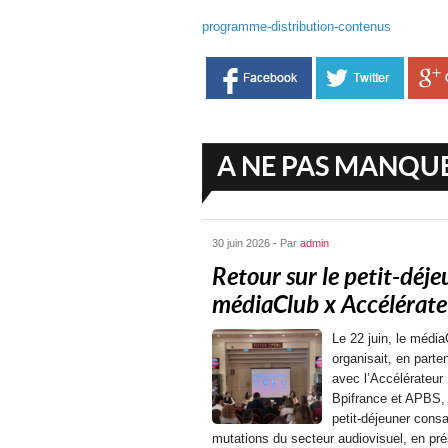
programme-distribution-contenus
A NE PAS MANQU
30 juin 2026 - Par
admin
Retour sur le petit-déje
médiaClub x Accélérateu
Le 22 juin, le média
organisait, en parten
avec l’Accélérateur
Bpifrance et APBS,
petit-déjeuner cons
mutations du secteur audiovisuel, en pr