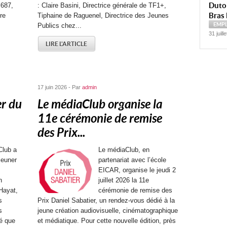
Dutoi
 687,
: Claire Basini, Directrice générale de TF1+,
Bras 
re
Tiphaine de Raguenel, Directrice des Jeunes
EMP
Publics chez...
31 juill
LIRE L'ARTICLE
17 juin 2026 - Par
admin
er du
Le médiaClub organise la
11e cérémonie de remise
des Prix...
Club a
Le médiaClub, en
jeuner
partenariat avec l’école
EICAR, organise le jeudi 2
n
juillet 2026 la 11e
Hayat,
cérémonie de remise des
s
Prix Daniel Sabatier, un rendez-vous dédié à la
s
jeune création audiovisuelle, cinématographique
é que
et médiatique. Pour cette nouvelle édition, près