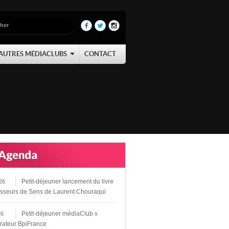
AUTRES MÉDIACLUBS
CONTACT
Petit-déjeuner lancement du livre
26
sseurs de Sens de Laurent Chouraqui
Petit-déjeuner médiaClub x
26
rateur BpiFrance