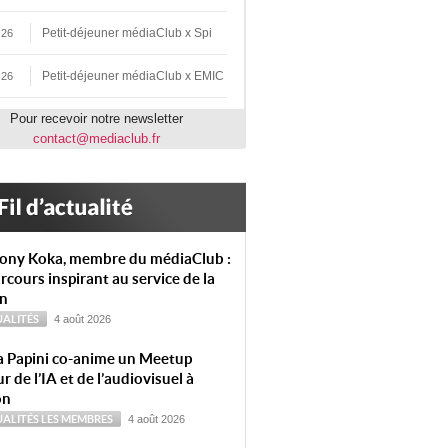
Petit-déjeuner médiaClub x Spi
 26
Petit-déjeuner médiaClub x EMIC
 26
Pour recevoir notre newsletter
contact@mediaclub.fr
ony Koka, membre du médiaClub :
rcours inspirant au service de la
on
ALITÉS
4 août 2026
a Papini co-anime un Meetup
r de l’IA et de l’audiovisuel à
on
ALITÉS
LES MEMBRES
4 août 2026