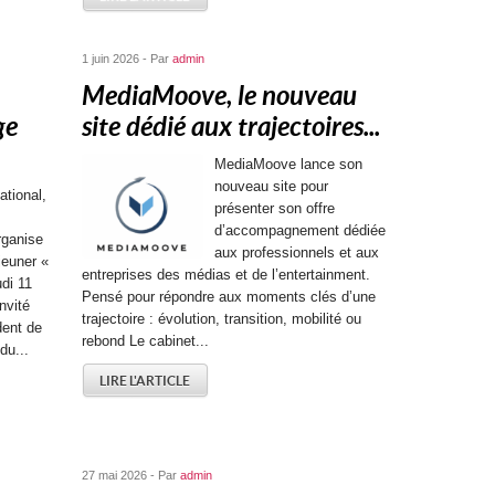
1 juin 2026 - Par
admin
MediaMoove, le nouveau
ge
site dédié aux trajectoires...
MediaMoove lance son
nouveau site pour
ational,
présenter son offre
d’accompagnement dédiée
rganise
aux professionnels et aux
jeuner «
entreprises des médias et de l’entertainment.
udi 11
Pensé pour répondre aux moments clés d’une
nvité
trajectoire : évolution, transition, mobilité ou
dent de
rebond Le cabinet...
du...
LIRE L'ARTICLE
27 mai 2026 - Par
admin