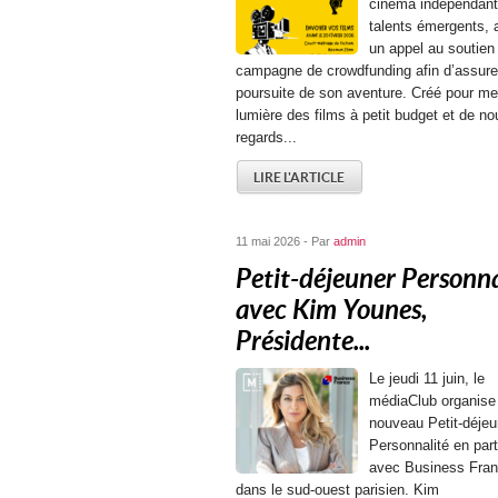
cinéma indépendant
talents émergents, 
un appel au soutien
campagne de crowdfunding afin d’assurer
poursuite de son aventure. Créé pour me
lumière des films à petit budget et de n
regards...
LIRE L'ARTICLE
11 mai 2026 - Par
admin
Petit-déjeuner Personna
avec Kim Younes,
Présidente...
Le jeudi 11 juin, le
médiaClub organise
nouveau Petit-déjeu
Personnalité en part
avec Business Fran
dans le sud-ouest parisien. Kim