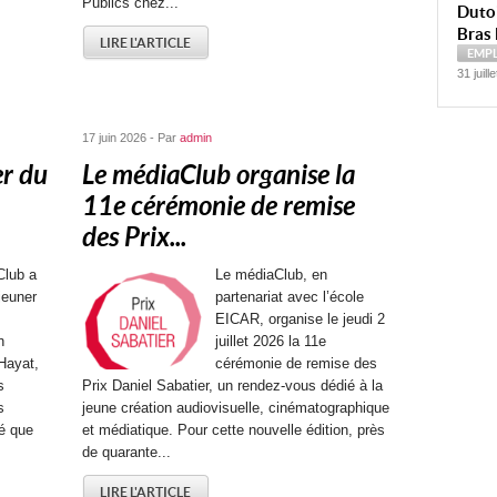
Publics chez...
Dutoi
Bras 
LIRE L'ARTICLE
EMP
31 juill
17 juin 2026 - Par
admin
er du
Le médiaClub organise la
11e cérémonie de remise
des Prix...
Club a
Le médiaClub, en
jeuner
partenariat avec l’école
EICAR, organise le jeudi 2
n
juillet 2026 la 11e
Hayat,
cérémonie de remise des
s
Prix Daniel Sabatier, un rendez-vous dédié à la
s
jeune création audiovisuelle, cinématographique
é que
et médiatique. Pour cette nouvelle édition, près
de quarante...
LIRE L'ARTICLE