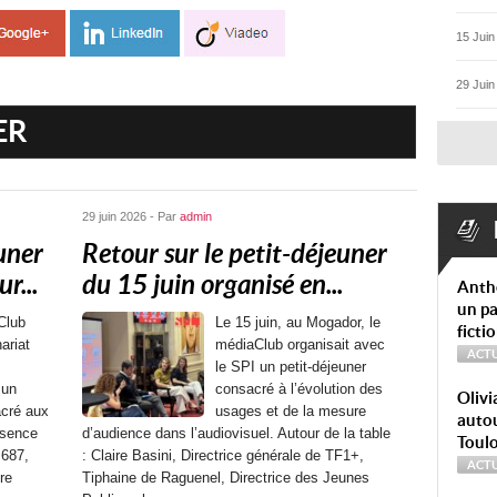
15 Juin
29 Juin
ER
29 juin 2026 - Par
admin
uner
Retour sur le petit-déjeuner
r...
du 15 juin organisé en...
Anth
un pa
Club
Le 15 juin, au Mogador, le
ficti
ariat
médiaClub organisait avec
ACTU
le SPI un petit-déjeuner
 un
consacré à l’évolution des
Olivi
acré aux
usages et de la mesure
autou
ésence
d’audience dans l’audiovisuel. Autour de la table
Toul
 687,
: Claire Basini, Directrice générale de TF1+,
ACTU
re
Tiphaine de Raguenel, Directrice des Jeunes