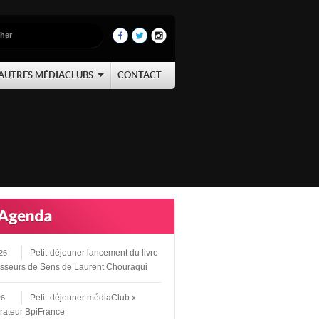
AUTRES MÉDIACLUBS
CONTACT
Petit-déjeuner lancement du livre
26
sseurs de Sens de Laurent Chouraqui
Petit-déjeuner médiaClub x
26
rateur BpiFrance