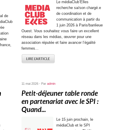
Le médiaClub’Elles
recherche sa/son chargé.e
de coordination et de
al de
communication à partir du
diaClub
1 juin 2026 à Paris/banlieue
rée
Ouest. Vous souhaitez vous faire un excellent
ation
réseau dans les médias, œuvrer pour une
aine
association réputée et faire avancer l’égalité
ifrance,
femmes...
LIRE L'ARTICLE
11 mai 2026 - Par
admin
n
Petit-déjeuner table ronde
en partenariat avec le SPI :
Quand...
Le 15 juin prochain, le
u
médiaClub et le SPI