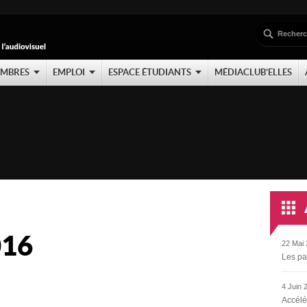
EMBRES
EMPLOI
ESPACE ÉTUDIANTS
MÉDIACLUB’ELLES
016
22 Mai 
Les pa
4 Juin 
Accélé