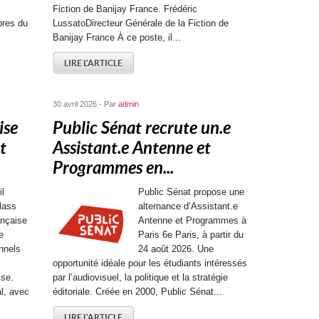
Fiction de Banijay France. Frédéric
res du
LussatoDirecteur Générale de la Fiction de
Banijay France À ce poste, il...
LIRE L'ARTICLE
30 avril 2026 - Par
admin
ise
Public Sénat recrute un.e
t
Assistant.e Antenne et
Programmes en...
il
Public Sénat propose une
lass
alternance d’Assistant.e
ançaise
Antenne et Programmes à
e
Paris 6e Paris, à partir du
nnels
24 août 2026. Une
opportunité idéale pour les étudiants intéressés
ise.
par l’audiovisuel, la politique et la stratégie
l, avec
éditoriale. Créée en 2000, Public Sénat...
LIRE L'ARTICLE