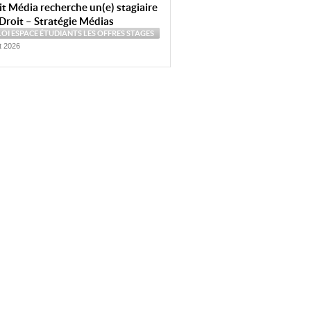
t Média recherche un(e) stagiaire
Droit – Stratégie Médias
LOI
ESPACE ÉTUDIANTS
LES OFFRES
STAGES
et 2026