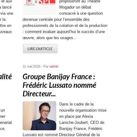
 et aux
proposeront au Théâtre
a lancé
Mogador un débat
 via une
consacré à une question
 la
devenue centrale pour l’ensemble des
ttre en
professionnels de la création et de la production
ouveaux
: comment évaluer aujourd’hui le succès d’une
œuvre, alors que les usages...
LIRE L'ARTICLE
11 mai 2026 - Par
admin
lité
Groupe Banijay France :
Frédéric Lussato nommé
Directeur...
Dans le cadre de la
 un
nouvelle organisation mise
ner
en place par Alexia
enariat
Laroche-Joubert, CEO de
ce,
Banijay France, Frédéric
Lussato est nommé Directeur Général de la