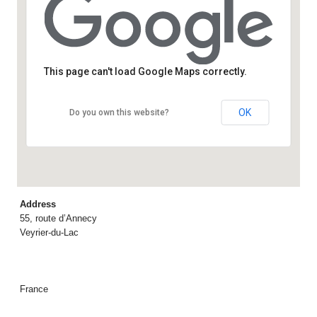
Fondation Mérieux
55, route d’Annecy - Veyrier-du-Lac
This page can't load Google Maps correctly.
Details
OK
Do you own this website?
Address
55, route d’Annecy
Veyrier-du-Lac
France